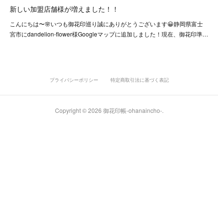
新しい加盟店舗様が増えました！！
こんにちは〜🌸いつも御花印巡り誠にありがとうございます😀静岡県富士
宮市にdandelion-flower様Googleマップに追加しました！現在、御花印準…
プライバシーポリシー
特定商取引法に基づく表記
Copyright ©
2026
御花印帳-ohanaincho-
.